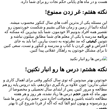
هست و در ماه های پایانی حکم نجات رو برای شما داره.
نکته هفتم:
غر زدن ممنوع!
این مسئله یکی از بدترین آفت های سال کنکور محسوب میشه.
اینکه دائما از زمین و زمان شاکی بشیم و شکست خوردنمون رو
تقصیر همه افراد بدونیم الا خودمون. شما باید بپذیرین که ممکنه که
برنامه
مدرسه یا یکی از معلم های شما مطابق میلتون نباشه و
نتونین
کیفیتی
که مد نظرتونه به دست بیارین. اما باید به جای
اعتراض‌ و قهر کردن با کتاب و مدرسه و کنکور و تست، سعی کنین
تا برای مشکل خودتون یه راهکار عقلانی پیدا کنین.
نکته هشتم:
درس ها رو انبار نکنین
!
خودتونن بهتر میدونین که توی سال کنکور وقتی برای اهمال کاری و
تنبلی ندارین؛ چون علاوه بر یادگیری دوازدهم، باید دروس پایه رو هم
مطالعه و مرور کنین. پس از ابتدای سال تحصیلی و مخصوصا از
مهر ماه که هنوز
حجم
درس ‌ها زیاد نشده، هر روز و هر هفته
مطالعه داشته باشین و هیچوقت اجازه ندین حجم زیاد درس ها شما
رو بترسونه و بهتون اینو القا کنه که اگه از فردا شروع کن تا بهتر
بفهمی.