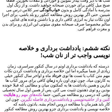
شب ها تا دیر وقت بیدار نمونین و خوراکی و تنقلات نخورین. قطعا
صبح میل کافی برای خوردن صبحانه خواهید داشت. و از زنگ اول
مدرسه با آمادگی کامل و بدون
خواب‌آلودگی
سر کلاس درس می
شینین. حتی اگر بهترین روش مطالعه کنکور رو بلد باشی، برای اجرا
اون نکات نیاز به انرژی کافی داری و با داشتن وعده های غذایی
سالم مخصوصا صرف صبحانه مقوی میتونی این انرژی رو برای بدن
و مغزت فراهم کنی.
نکته ششم:
یادداشت برداری و خلاصه
نویسی‌ واجب تر از نان شب!
درسته که یادداشت ‌برداری اونم در سال کنکور سراسری، زمان
زیادی از شما میگیره اما این خلاصه ‌برداری و یادداشت کردن نکات
مهم متن کتاب یا تست ها توی
خرداد
ماه و اواخر سال کنکور خیلی
به کارتون میاد. چون توی اون بازه
زمان
کافی برای مرور کتاب ها
ندارین و همین یادداشت ها به کمکتون میان و مطالبی که قبلا خونده
بودین رو توی ذهنتون تثبیت می کنن. پس از همین اول سال تحصیلی
وقتی که درسی رو مطالعه می‌کنین، حتما
نکته‌های مهم رو
هایلایت
کنین و از حاشیه‌نویسی و یادداشت‌برداری فاصله نگیرین.
چون این
کار باید همزمان با مطالعه دروس انجام بشه. یادتون باشه که
خلاصه نویسی و یادداشت برداری جزو بهترین روش مطالعه کنکور