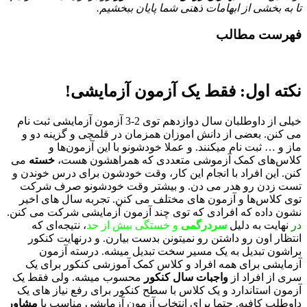
تا به بخشی از ابهامات ذهنی شما پایان ببخشیم.
فهرست مطالب
نکته اول:
فقط یک آزمون آزمایشی!
خیلی از داوطلبان سال دوازدهم توی 2-3 آزمون آزمایشی ثبت نام
می کنن. بعضی از دانش اموزان همزمان در قلمچی و گزینه دو و
ماز و … ثبت نام میکنند. و عملا خودشونو با این آزمون‌ها و
کلاس‌های کمک آزموشی متعددی که همراهشون هست،
خسته
می
کنن. این افراد با انجام این کار، وقت خودشون برای درس خوندن و
تست زدن رو هدر می دن. و بیشتر وقت خودشونو صرف شرکت
توی کلاس‌ها و آزمون های مختلف می کنن. تجربه سال های اخیر
نشون داده که افرادی که توی چند آزمون آزمایشی شرکت می کنن.
در
نهایت به دلیل
سردرگمی
و خستگی بیش از حد
، نتیجه‌ای که
انتظار اون رو داشتن رو نمیتونن بدست بیارن. و درنهایت کنکور
براشون تبدیل به یک مسیر سخت تبدیل میشه. درسته آزمون
آزمایشی برای همه افراد و کلاس کمک آموزشی کنکور برای یک
سری از افراد از
واجبات سال کنکور
محسوب میشه. ولی فقط یک
آزمون استاندارد و یک کلاس با سطح کنکور برای رفع نیاز های یک
داوطلب کافیه. حتما برای انتخاب آزمون آزمایشی مناسب با
مشاور