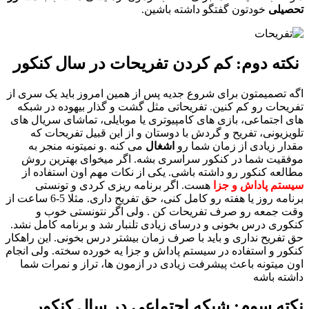
تحصیلی
خودتون گفتگو داشته باشین.
نکته دوم:
کم کردن تفریحات در سال کنکور
اگه تصمیمتون برای شروع جدیه پس از همین امروز باید یک سری از
تفریحات رو کم کنین. تفریحاتی مثل گشت و گذار بیهوده در شبکه
های اجتماعی، بازی های کامپیوتری یا موبایلی، تماشای سریال های
تلویزیونی، تفریح و گردش با دوستان و از این قبیل تفریحات که
مقدار زیادی از زمان شما رو
اشغال
می کنه .و نمیتونه منجر به
موفقیت شما در کنکور سراسری بشه. اگر میخوای بهترین روش
مطالعه کنکور رو داشته باشی. یکی از نکات مهم اون استفاده از
سیستم پاداش و جزا
هست. اگر برنامه ریزی کردی و تونستی
برنامه روز یا هفته رو کامل کنی، حق تفریح داری. مثلا 5-6 ساعت از
وقت جمعه رو صرف تفریحات کن . ولی اگر نتونستی خوب و
کنکوری درس بخونی و درسای زیادی تلنبار شد و برنامه کامل نشد.
حق تفریح نداری و باید با صرف زمان بیشتر درس بخونی. این راهکار
کنکور و استفاده در سیستم پاداش و جزا یه خورده سخته. ولی انجام
اون میتونه باعث پیشرفت زیادی در ازمون ها، تراز و نمرات شما
داشته باشه
نکته سوم:
شبکه اجتماعی در سال کنکور