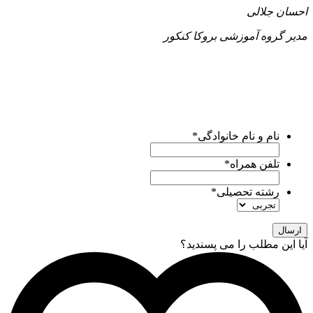
احسان جلالی
مدیر گروه آموزشی بروکا کنکور
برای کسب اطلاع از
خدمات مشاوره
تیم بروکا کنکور، لطفا
فرم
زیر
را پر کنید.
کارشناسان ما ظرف
24 ساعت آینده
با شما تماس میگیرند و
راهنماییتون میکنن.
نام و نام خانوادگی
*
تلفن همراه
*
رشته تحصیلی
*
آیا این مطلب را می پسندید؟