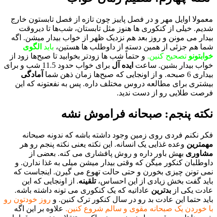
معمولا اوایل مهر و در فصل پاییز چون تازه از فصل تابستون خارج
شدیم. خیلی از کنکوری ها هنوز مثل تابستان، شب‌ها تا دیروقت
بیدار می مونن و روز بعد هم نزدیک ظهر از خواب بیدار میشن. اگه
شما هم جزئی از همین دسته از داوطلب ها هستین،
باید
الگوی
خوابتونو
تصحیح کنین.
و حتماً شب ها زودتر بخوابید تا صبح‌ها زود از
خواب بیدار بشین. ساعت
ایده
آل
برای خواب حدود 11.5 شب و برای
بیداری 6 صبحه. و از اونجایی که صبح‌ها زمان ذهن شما
آمادگی
بیشتری برای مطالعه دروس مختلف داره. پس به نفعتونه که این
فرصت طلایی رو از دست ندید.
نکته پنجم:
صبحانه فراموش نشه
فکر نکنم فردی روی زمین وجود داشته باشه که ندونه صبحانه
مهمترین
وعده غذایی یک انسانه. این نکته یعنی نکته پنجم رو هر
مشاوری
بهش باور داره و روش پافشاری می کنه. بعضی از
داوطلبان کنکور میگن که وقتی بیدار میشن میلی به غذا ندارن. و
نمی تونن چیزی بخورن و حتی حالت تهوع می گیرن. اینجاست که
باید گفت بخش زیادی از این احساس،
تلقینه
. از اونجایی که این
عادت یکی از
بدترین
عاداتیه که یک کنکوری می تونه داشته باشه.
باید حتما این عادت بد رو در سال کنکور ترک کنین. و
روز خودتون رو
با خوردن یک صبحانه مقوی و سالم شروع کنین.
علاوه بر این اگه