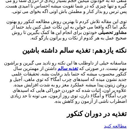
منفی که به خودتون میگین حجم بسیار زیادی از انرژی شما رو می
گیره و تنها چیزی که در شما تقویت میشه احساس نا امیدی هست.
پس ترس رو بذار کنار و مطمئن باش اونی اگه بخوای می تونی.
توی این مقاله تلاش کردم تا بهترین روش مطالعه کنکور رو بهتون
بگم. اما اگه واقعا می خواین به این نکات عمل کنین باید حتما از
مشاور تحصیلی
خودتون برای انجام این ها کمک بگیرین تا روش
صحیح عمل به هر کدوم از نکات رو براتون بازگو کنه.
نکته یازدهم:
تغذیه سالم داشته باشین
متاسفانه خیلی از داوطلب ها این نکته رو نادید می گیرین و براشون
مهم نیست. در صورتی که
تغذیه سالم
داشتن از مهمترین سال
کنکور محسوب میشه که حتما باید رعایت بشه. تحقیقات علمی
جدید نشون میده که اسیدهای چرب اُمگا۳ که توی ماهی، آجیل و
روغن زیتون پیدا میشه عملکرد مغز رو به شدت افزایش میده.
علاوه بر اون، اثبات شده که خوردن خوراکی هایی که اسیدهای
چرب اُمگا۳ و اُمگا۶ دارن، توی روز آزمون، می تونه تا حد زیادی
اضطراب ناشی از آزمون رو کاهش بده.
تغذیه در دوران کنکور
مطالعه کنید