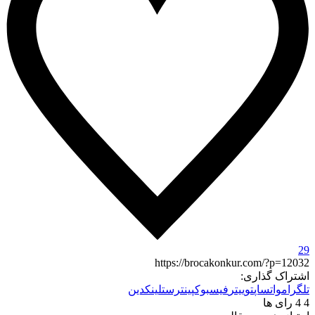
29
https://brocakonkur.com/?p=12032
اشتراک گذاری:
تلگرام
واتساپ
توییتر
فیسبوک
پینترست
لینکدین
4
4
رای ها