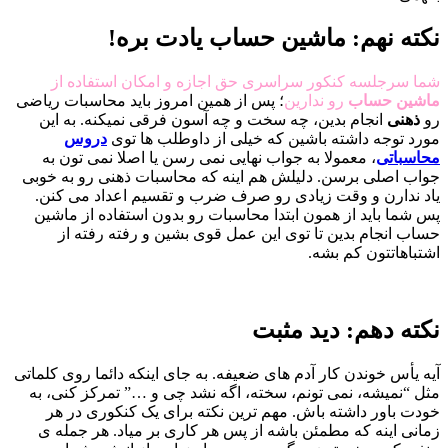
نکته نهم:
ماشین حساب یادت بره!
شما سرجلسه کنکور سراسری حق اجازه و امکان استفاده از
ماشین حساب
رو ندارین
؛ پس از همین امروز باید محاسبات ریاضی
رو
ذهنی
انجام بدین، چه سخت و چه آسون فرقی نمیکنه. به این
مورد توجه داشته باشین که خیلی از داوطلب ها توی
دروس
محاسباتی
، معمولا به جواب نهایی نمی رسن یا اصلا نمی تون به
جواب اصلی برسن. دلیلش هم اینه که محاسبات ذهنی رو به خوبی
یاد ندارن و وقت زیادی رو صرف ضرب و تقسیم اعداد می کنن.
پس شما باید از همون ابتدا محاسبات رو بدون استفاده از ماشین
حساب انجام بدین تا توی این عمل قوی بشین و رفته رفته از
اشتباهاتتون کم بشه.
نکته دهم:
دید مثبت
آیه یأس خوندن کار آدم های ضعیفه. به جای اینکه دائما روی کلماتی
مثل “نمیشه، نمی تونم، سخته، اگه نشد چی و …” تمرکز کنی، به
خودت باور داشته باش. مهم ترین نکته برای یک کنکوری در هر
زمانی اینه که مطمئن باشه از پس هر کاری بر میاد. هر جمله ی