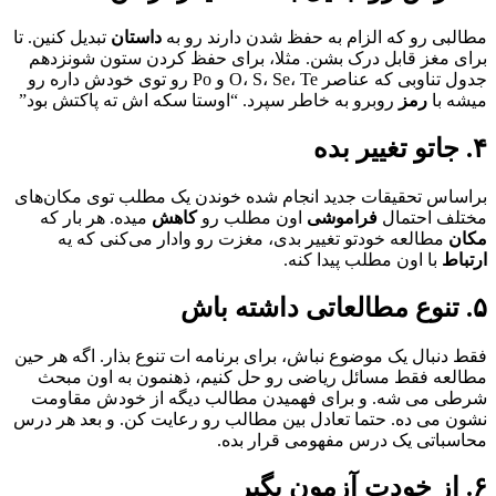
مطالبی رو که الزام به حفظ شدن دارند رو به
داستان
تبدیل کنین. تا
برای مغز قابل درک بشن. مثلا، برای حفظ کردن ستون شونزدهم
جدول تناوبی که عناصر O، S، Se، Te و Po رو توی خودش داره رو
میشه با
رمز
روبرو به خاطر سپرد. “اوستا سکه اش ته پاکتش بود”
۴. جاتو تغییر بده
براساس تحقیقات جدید انجام شده خوندن یک مطلب توی مکان‌های
مختلف احتمال
فراموشی
اون مطلب رو
کاهش
میده. هر بار که
مکان
مطالعه‌ خودتو تغییر بدی، مغزت رو وادار می‌کنی که یه
ارتباط
با اون مطلب پیدا کنه.
۵. تنوع مطالعاتی داشته باش
فقط دنبال یک موضوع نباش، برای برنامه ات تنوع بذار. اگه هر حین
مطالعه فقط مسائل ریاضی رو حل کنیم، ذهنمون به اون مبحث
شرطی می شه. و برای فهمیدن مطالب دیگه از خودش مقاومت
نشون می ده. حتما تعادل بین مطالب رو رعایت کن. و بعد هر درس
محاسباتی یک درس مفهومی قرار بده.
۶. از خودت آزمون بگیر