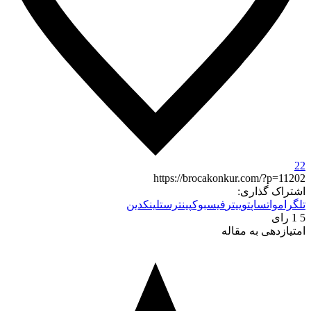
22
https://brocakonkur.com/?p=11202
اشتراک گذاری:
تلگرام
واتساپ
توییتر
فیسبوک
پینترست
لینکدین
5
1
رای
امتیازدهی به مقاله