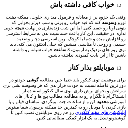
خواب کافی داشته باش
وقتی یک جزوه‌ پر از معادله و فرمول میذاری جلوت، ممکنه ذهنت
تورو
وسوسه
کنه که قید خواب رو بزنی و شب دیرتر بخوابی که
بتونی اونا رو حفظ کنی. اما این شب زنده‌داری در نهایت
نتیجه
خوبی
نداره. در حقیقت، این کار باعث حساسیت بدن به شرایط استرسی
رو افزایش میده و شما با کوچک ترین استرسی دچار وضعیت
جسمی و روحی نا مناسبی میشین که خیلی اذیتتون می کنه. باید
توی روز های نزدیک به آزمون،
8
ساعت
خواب شبانه رو داشته
باشین تا از این بابت کمبودی نداشته باشین.
موبایلتو بذار کنار
برای موفقیت توی کنکور باید حتما حین مطالعه
گوشی
خودتو در
دور ترین فاصله نسبت به خودت قرار بدی که هر وسوسه نشی بری
سراغش و بخوای برش داری. توی سال کنکور استفاده از
اینستاگرام یا تلگرام رو به مطالعه مطالب پیج ها و کانال های
آموزشی
محدود
کن و از ساعات چت، وبگردی، تماشای فیلم و یا
بازی کردن با موبایل رو به کمترین حد ممکنه برسون. شما میتونین
اپلیکیشن های مفید کنکوری
رو هم روی موبایلتون نصب کنین تا
گوشیتونو تبدیل به یک ابزار کمکی مطالعاتی کنین.