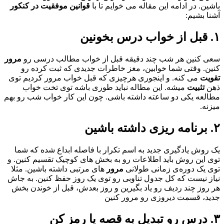
باشین. در ادامه این مقاله می خوایم تا با
قوانین موفقیت در کنکور
آشنا بشیم:
۱. قبل از خواب درس بخونین
سعی کنین هر شب چند دقیقه قبل از خواب مطالب درسی رو
مرور
کنین. وقتی شما خوابین، مغز خاطرات جدیدی که ثبت کرده رو
تقویت
می کنه. و اینجوری هرچیزی که قبل خواب مرور کردیم توی
ذهن
تثبیت
میشه. این مطاله نباید طوری باشه توی تخت خواب
مطالعه یکی دو ساعته داشته باشی. چون این کار خواب شب رو بهم
میزنه.
۲. برنامه ریزی داشته باشین
یک روش یادگیری جدید به اسم تکرار با فاصله ابداع شده که شما
توی این روش باید اطلاعات رو به بخش های کوچیک تقسیم کنین. و
توی یک دوره‌ی زمانی طولانی‌
مرور
های مرتبی داشته باشین. مثلا
نیاز نیست که کل جدول تناوبی رو توی یک روز حفظ کنین. به جاش
هر روز چند ردیف رو یاد بگیرین و روز بعدش، قبل از خوندن بخش
جدید، قسمت دیروزی رو مرور کنین
۳. درس رو تبدیل به قصه یا رمز کن