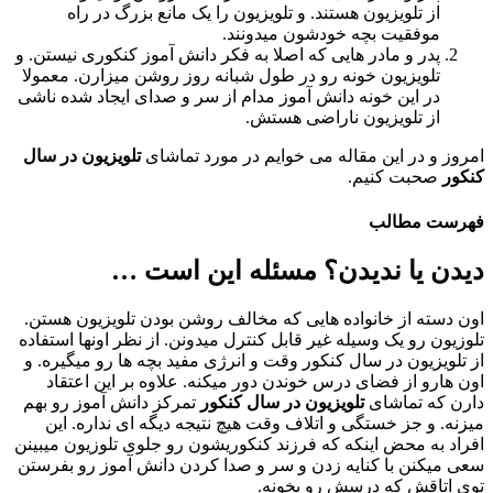
از تلویزیون هستند. و تلویزیون را یک مانع بزرگ در راه
موفقیت بچه خودشون میدونند.
پدر و مادر هایی که اصلا به فکر دانش آموز کنکوری نیستن. و
تلویزیون خونه رو در طول شبانه روز روشن میزارن. معمولا
در این خونه دانش آموز مدام از سر و صدای ایجاد شده ناشی
از تلویزیون ناراضی هستش.
امروز و در این مقاله می خوایم در مورد تماشای
تلویزیون در سال
کنکور
صحبت کنیم.
فهرست مطالب
دیدن یا ندیدن؟ مسئله این است …
اون دسته از خانواده هایی که مخالف روشن بودن تلویزیون هستن.
تلوزیون رو یک وسیله غیر قابل کنترل میدونن. از نظر اونها استفاده
از تلویزیون در سال کنکور وقت و انرژی مفید بچه ها رو میگیره. و
اون هارو از فضای درس خوندن دور میکنه. علاوه بر این اعتقاد
دارن که تماشای
تلویزیون در سال کنکور
تمرکز دانش آموز رو بهم
میزنه. و جز خستگی و اتلاف وقت هیچ نتیجه دیگه ای نداره. این
افراد به محض اینکه که فرزند کنکوریشون رو جلوی تلوزیون میبینن
سعی میکنن با کنایه زدن و سر و صدا کردن دانش آموز رو بفرستن
توی اتاقش که درسش رو بخونه.