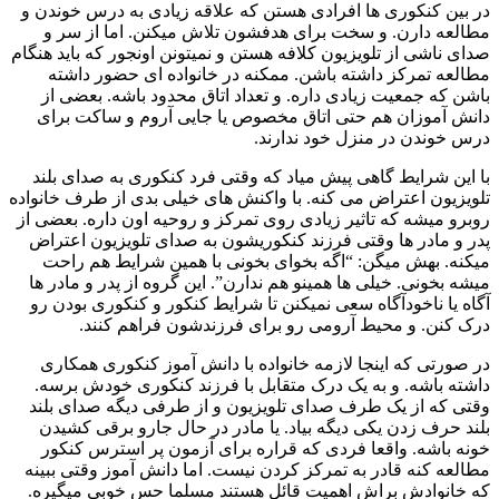
در بین کنکوری ها افرادی هستن که علاقه زیادی به درس خوندن و
مطالعه دارن. و سخت برای هدفشون تلاش میکنن. اما از سر و
صدای ناشی از تلویزیون کلافه هستن و نمیتونن اونجور که باید هنگام
مطالعه تمرکز داشته باشن. ممکنه در خانواده ای حضور داشته
باشن که جمعیت زیادی داره. و تعداد اتاق محدود باشه. بعضی از
دانش آموزان هم حتی اتاق مخصوص یا جایی آروم و ساکت برای
درس خوندن در منزل خود ندارند.
با این شرایط گاهی پیش میاد که وقتی فرد کنکوری به صدای بلند
تلویزیون اعتراض می کنه. با واکنش های خیلی بدی از طرف خانواده
روبرو میشه که تاثیر زیادی روی تمرکز و روحیه اون داره. بعضی از
پدر و مادر ها وقتی فرزند کنکوریشون به صدای تلویزیون اعتراض
میکنه. بهش میگن: “اگه بخوای بخونی با همین شرایط هم راحت
میشه بخونی. خیلی ها همینو هم ندارن”. این گروه از پدر و مادر ها
آگاه یا ناخودآگاه سعی نمیکنن تا شرایط کنکور و کنکوری بودن رو
درک کنن. و محیط آرومی رو برای فرزندشون فراهم کنند.
در صورتی که اینجا لازمه خانواده با دانش آموز کنکوری همکاری
داشته باشه. و به یک درک متقابل با فرزند کنکوری خودش برسه.
وقتی که از یک طرف صدای تلویزیون و از طرفی دیگه صدای بلند
بلند حرف زدن یکی دیگه بیاد. یا مادر در حال جارو برقی کشیدن
خونه باشه. واقعا فردی که قراره برای آزمون پر استرس کنکور
مطالعه کنه قادر به تمرکز کردن نیست. اما دانش آموز وقتی ببینه
که خانوادش براش اهمیت قائل هستند مسلما حس خوبی میگیره.