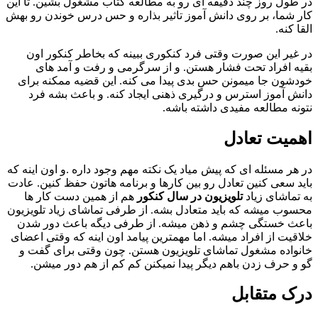
در طول روز چند دقیقه ای رو به مطالعه کتاب مشغول بشین. تا این
کار شما، بر روی دانش آموز تاثیر بذاره و حس درس خوندن رو بهش
القا کنه.
در غیر این صورت وقتی فرد کنکوری ببینه که بخاطر کنکور اون
بقیه افراد تحت فشار هستن. و از سرگرمی و رفت و آمد های
خودشون جا میمونن حس بدی پیدا می کنه. این قضیه ممکنه برای
دانش آموز استرس و درگیری ذهنی ایجاد کنه. و باعث بشه فرد
نتونه مطالعه مفیدی داشته باشه.
اهمیت تعادل
در هر مسئله ای که پیش میاد یک نکته مهم وجود داره .و اون اینه که
باید سعی کنین تعادل رو بین کارها و برنامه هاتون حفظ کنین. عادت
به تماشای زیاد
تلویزیون در سال کنکور
هم از همین دست کار ها
محسوب میشه که باید متعادل بشه. از طرفی تما‌شای زیاد تلویزیون
باعث خستگی چشم و ذهن میشه. از طرفی دیگه باعث دور شدن
خلاقیت از افراد میشه. اما مهمترین پیامد اون اینه که وقتی اعضای
خانواده مشغول تماشای تلویزیون هستن. چون وقتی برای گفت و
گو و حرف زدن باهم دیگر پیدا نمیکنن کم کم از هم دور میشن.
درک متقابل