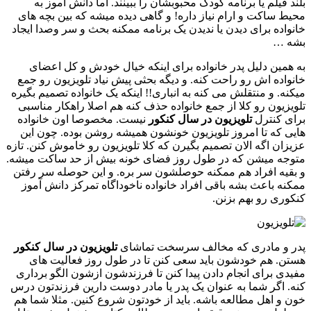
بلند فیلم یا برنامه کودک محبوبشان را ببینند. اما دانش اموز به
محیط ساکت و ارام نیاز داره! و گاهی دیده میشه که بین بچه های
خانواده برای دیدن یا ندیدن یک برنامه ممکنه بحث و سر وصدا ایجاد
بشه …
به همین دلیل پدر خانواده برای اینکه خیال خودش و کل اعضای
خانواده اش رو راحت کنه. و دیگه بحثی پیش نیاد تلویزیون رو جمع
میکنه. و منتقلش می کنه به انباری!! اینکه یک خانواده تصمیم بگیره
تلویزیون رو کلا از جمع خانواده حذف کنه هم اصلا راهکار مناسبی
برای کنترل
تلویزیون در سال کنکور
نیست. مخصوصا اون خانواده
هایی که تا امروز تلویزیون خونشون همیشه روشن بوده. چون این
عزیزان اگه الان تصمیم بگیرن که کلا تلویزیون رو خاموش کنن. تازه
متوجه میشن که در طول روز فضای خونه بیش از حد ساکت میشه.
و بقیه افراد هم ممکنه حوصلشون سر بره. و این حوصله سر رفتن
ممکنه باعث بشه باقی افراد خانواده ناخوداگاه تمرکز دانش آموز
کنکوری رو بهم بزنن.
پدر و مادری که مخالف سرسخت تماشای
تلویزیون در سال کنکور
هستن. هم خودشون باید سعی کنن تا در طول روز فعالیت های
مفیدی برای انجام دادن پیدا کنن تا فرزندشون ازشون الگو برداری
کنه. اگر شما به عنوان یک پدر یا مادر دوست دارین فرزندتون درس
خون و اهل مطالعه باشه. باید از خودتون شروع کنین. مثلا شما هم