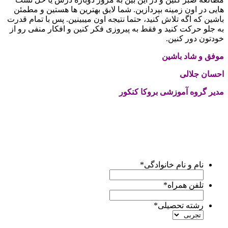
هایی در اون زمینه بپردازین. شما لایق بهترین ها هستین و مطمئن
باشین که اگه تلاش کنید، حتما نتیجه اون میبینین. پس با تمام قدرت
به جلو حرکت کنید و فقط به پیروزی فکر کنین و افکار منفی رو از
خودتون دور کنین.
موفق و شاد باشین
احسان جلالی
مدیر گروه آموزشی بروکا کنکور
برای کسب اطلاع از
خدمات مشاوره
تیم بروکا کنکور، لطفا
فرم
زیر
را پر کنید.
کارشناسان ما ظرف
24 ساعت آینده
با شما تماس میگیرند و
راهنماییتون میکنن.
نام و نام خانوادگی
*
تلفن همراه
*
رشته تحصیلی
*