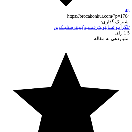
48
https://brocakonkur.com/?p=1764
اشتراک گذاری:
تلگرام
واتساپ
توییتر
فیسبوک
پینترست
لینکدین
5
1
رای
امتیازدهی به مقاله