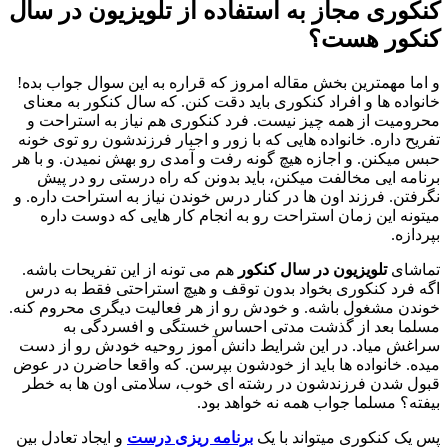
کنکوری مجاز به استفاده از تلویزیون در سال
کنکور هست؟
و اما مهمترین بخش مقاله امروز که قراره به این سوال جواب بده!
خانواده ها و افراد کنکوری باید دقت کنن. که سال کنکور به معنای
محرومیت از همه چیز نیست. فرد کنکوری هم نیاز به استراحت و
تفریح داره. خانواده هایی که با زور و اجبار فرزندشون رو توی خونه
حبس میکنن. و اجازه هیچ گونه رفت و آمدی رو بهش نمیدن. و با هر
برنامه ایی مخالفت میکنن، باید بدونن که راه درستی رو در پیش
نگرفتن. فرزند اون ها در کنار درس خوندن نیاز به استراحت داره. و
میتونه این زمان استراحت رو به انجام کار هایی که دوست داره
بپردازه.
تماشای
تلویزیون در سال کنکور
هم می تونه از این تفریحات باشه.
اگه فرد کنکوری بخواد بدون توقف و هیچ استراحتی فقط به درس
خوندن مشغول باشه. و خودش رو از هر فعالیت دیگری محروم کنه.
مسلما بعد از گذشت مدتی احساس خستگی و افسردگی به
سراغش میاد. در این شرایط دانش آموز روحیه خودش رو از دست
میده. خانواده ها باید از خودشون بپرسن. که واقعا حاضرن در عوض
قبول شدن فرزندشون در رشته ای خوب، سلامتی اون ها به خطر
بیفته؟ مسلما جواب همه نه خواهد بود.
پس یک کنکوری میتواند با یک
برنامه ریزی درست
و ایجاد تعادل بین