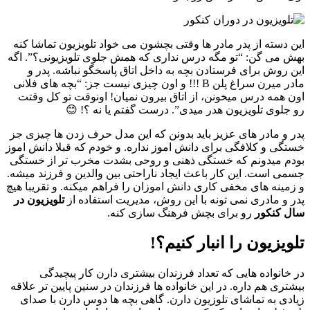
این دسته از پدر مادر ها وقتی بچشون می خواد تلویزیون تماشا کنه
بهش می گن: “تو مگه درس نداری که همش جلوی تلویزیونی؟”. اگه
این روش برای فرستادن بچه به داخل اتاق پاسخگو نباشه. پدر و
مادر میرن سراغ پلن B !!! و اون چیزی نیست جز: “بچه های فلانی
اون همه درس میخونن، از اتاق بیرون نمیان! اونوقت تو کل وقتت
رو جلوی تلویزیون هدر میدی”. درست گفتم یا نه ؟! 😊
پدر و مادر های عزیز باید بدونن که این مدل حرف زدن ها چیزی جز
خستگی و کلافگی برای دانش اموز نداره. و خودم که قبلا دانش اموز
بودم میدونم که خستگی ذهنی و روحی بشدت مخرب تر از خستگی
جسمی است. این کار باعث ایجاد ناراحتی بین والدین و فرزند میشه.
و زمینه های مخفی کاری دانش اموزان را فراهم میکنه. و تقریبا هیچ
پدر و مادری نمی تونه با این روش، مدیریت استفاده از
تلویزیون در
سال کنکور
رو برای بچش فرهنگ سازی کنه.
تلویزیون را انبار کنیم؟!
در خانواده هایی که تعداد فرزندان بیشتری دارن کار پیچیدگی
بیشتری هم داره. در این خانواده ها فرزندان در سنین پایین تر علاقه
زیادی به تماشای تلوزیون دارن. گاهی بچه ها دوس دارن با صدای