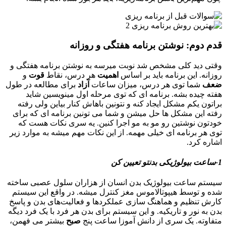
قدم دوم: نوشتن برنامه هفتگی و روزانه
وقتی دید کلی مشخص شد نوبت میرسه به نوشتن برنامه هفتگی و
روزانه. این برنامه باید بر اساس
اهمیت
هر درس، نقاط
قوت
و
ضعف
شما توی هر درس، میزان ساعات
آزاد
برای مطالعه در طول
هفته چیده بشه. برنامه ای که توی مرحله اول مینویسین شاید
براتون یکم مشکل ایجاد کنه و نتونین باهاش کنار بیاین ولی رفته
رفته این مشکل ها حل میشن و شما می تونین برنامه ای که برای
خودتون نوشتین رو مو به مو اجرا کنین. یه سری نکات هست که
توی هر برنامه ای خیلی مهمه. از این نکات مهم میشه به موارد زیر
اشاره کرد.
1-ساعت بیولوژیکی بدنتو تعیین کن
سیستم ساعت بیولوژیک بدن انسان از هزاران سلول عصبی ساخته
شده و توسط هیپوتالاموس مغز کنترل میشه. در واقع این سیستم
کارش تنظیم و هماهنگ سازی عملکردها و فعالیت‌های بدن و پاسخ
بدن به نور و تاریکیه. و این سیستم برای بدن هر فرد با یک فرد دیگه
متفاوته. یک سری از دانش آموزا ساعت پنج
صبح
بیشتر می فهمن،