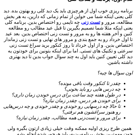
برنامه ریزی خوب اول از هرچیزی باید یک دید کلی رو بهتون بده. دید
کلی یعنی اینکه شما می خواین از تمام زمانی که دارین، به هر بخش
مطالعه، مرور و
تست زنی
چه تایمی رو اختصاص بدین. برنامه کلی
یعنی اینکه مثلا شما تصمیم بگیرین تا قبل عید مطالب رو مطالعه
کنین و آخر هفته ها رو به مرور و تست زنی اختصاص بدین. بعد عید
تا اول خرداد رو به جمع بندی و مرور های نهایی و تست زنی زماندار
اختصاص بدین. و از اول خرداد تا روز کنکور برید سراغ تست زنی
سرعتی و تکنیک های تستی. اما برای اینکه بتونین برای خودتون یه
دید کلی تعیین کنین باید اول به چند سوال جواب بدین تا دید بهتری
داشته باشین.
اون سوال ها چیه؟
چقدر تا کنکور وقت باقی مونده؟
چه درس هایی رو باید بخونی؟
در طول هفته چند ساعت برای درس خوندن زمان داری؟
برای خوندن هر درس، چقدر زمان نیازه؟
تا حالا چه درسهایی رو خوندی و چقدر خوندی و چه درس‌هایی
رو هنوز سراغشون هم نرفتی؟
برای مرور و تست‌زنی همه مطالب، چقدر زمان نیازه؟
همین طرح ریزی اولیه ممکنه وقت خیلی زیادی ازتون بگیره ولی
چون مهم‌ترین بخش برنامه‌ریزیه، باید هرجور شده انجام بشه.