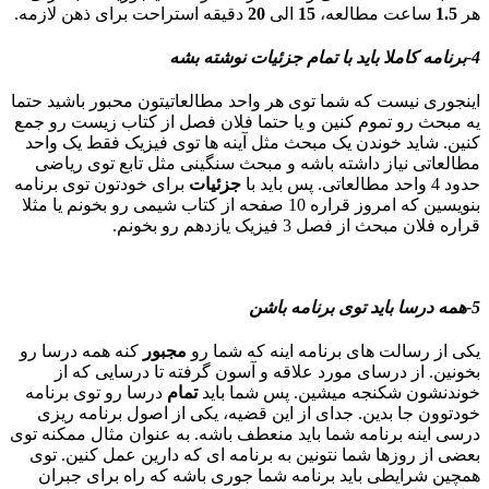
هر
1.5
ساعت مطالعه،
15
الی
20
دقیقه استراحت برای ذهن لازمه.
4-برنامه کاملا باید با تمام جزئیات نوشته بشه
اینجوری نیست که شما توی هر واحد مطالعاتیتون محبور باشید حتما
یه مبحث رو تموم کنین و یا حتما فلان فصل از کتاب زیست رو جمع
کنین. شاید خوندن یک مبحث مثل آینه ها توی فیزیک فقط یک واحد
مطالعاتی نیاز داشته باشه و مبحث سنگینی مثل تابع توی ریاضی
حدود 4 واحد مطالعاتی. پس باید با
جزئیات
برای خودتون توی برنامه
بنویسین که امروز قراره 10 صفحه از کتاب شیمی رو بخونم یا مثلا
قراره فلان مبحث از فصل 3 فیزیک یازدهم رو بخونم.
5-همه درسا باید توی برنامه باشن
یکی از رسالت های برنامه اینه که شما رو
مجبور
کنه همه درسا رو
بخونین. از درسای مورد علاقه و آسون گرفته تا درسایی که از
خوندنشون شکنجه میشین. پس شما باید
تمام
درسا رو توی برنامه
خودتوون جا بدین. جدای از این قضیه، یکی از اصول برنامه ریزی
درسی اینه برنامه شما باید منعطف باشه. به عنوان مثال ممکنه توی
بعضی از روزها شما نتونین به برنامه ای که دارین عمل کنین. توی
همچین شرایطی باید برنامه شما جوری باشه که راه برای جبران