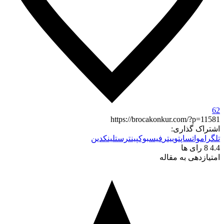
62
https://brocakonkur.com/?p=11581
اشتراک گذاری:
تلگرام
واتساپ
توییتر
فیسبوک
پینترست
لینکدین
4.4
8
رای ها
امتیازدهی به مقاله