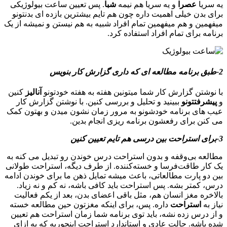
یه سریا
عصرا
و یه سریا هم نیمه
شبا
. پس تعیین ساعت بیولوژیکی
برای بدن خیلی اهمیت داره چون هم تایم بیشترین بازده ای بدنتونو
میفهمین و هم میفهمین تمام افراد شبیه به هم نیستن و نمیشه از یک
برنامه برای تمام افراد استفاده کرد.
2-طبق برنامه مطالعه ای که داری گزارش کار بنویس
با نوشتن گزارش کار شما میتونین هفته به هفته خودتونو
آنالیز
کنین
و
پیشرفتتونو
ببینید و تحلیل و بررسی کنین. با نوشتن گزارش کار
عیب های برنامه خودشونو به مرور زمان نشون میدن و بهتون کمک
می کنن برای رفعشون برنامه ریزی انجام بدین.
3-برای استراحت بین درسی هم تایم تعیین کنین
مطالعه بی‌وقفه و بدون استراحت درس خوندن رو تبدیل می کنه به
یک کار طاقت‌فرسا و خسته‌کننده. از طرف دیگه، استراحت طولانی
بین دو پارت مطالعاتی، باعث میشه تمایل ذهن ما برای خوندن ادامه
درس، کمتر بشه. پس استراحت باید کافی باشه، نه کم و نه زیاد.
بالاخره مغز انسان هم، مثل باقی اعضای بدن، بعد از یکم فعالیت
نیاز به
استراحت
داره. پس، برای اینکه مغزتون حین مطالعه خسته
و از درس زده نشه، باید توی برنامه شما زمان استراحت هم تعیین
شده باشه. حالت عادی و استاندارد استراحت اینجوریه که به ازای