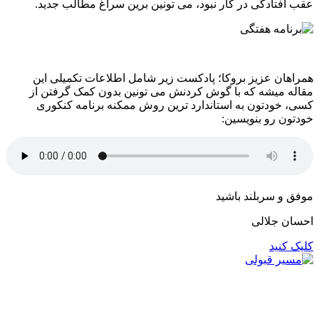
عقب افتادگی در کار نبود، می تونین برین سراغ مطالب جدید.
همراهان عزیز بروکا؛ پادکست زیر شامل اطلاعات تکمیلی این
مقاله میشه که با گوش کردنش می تونین بدون کمک گرفتن از
کسی، خودتون به استاندارد ترین روش ممکنه برنامه کنکوری
خودتون رو بنویسین:
موفق و سربلند باشید
احسان جلالی
کلیک کنید
برای کسب اطلاع از
خدمات مشاوره
تیم بروکا کنکور، لطفا
فرم
زیر
را پر کنید.