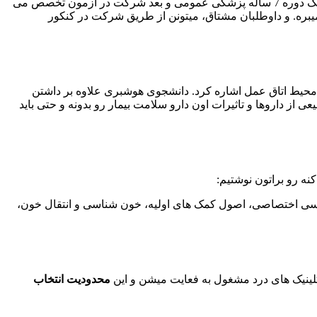
باهم ارتباط کاری هم دارند، اما دو رشته ی کاملا متفاوت هستن. رشته بیهوشی یک رشته تخصصی به شمار میره که دانشجو بعد از گذراندن یک دوره 7 ساله پزشکی عمومی و بعد شرکت در آزمون تخصص می
محسوب میشه که 4 سال زمان میبره. و داوطلبان مشتاق، میتونن از طریق شرکت در کنکور
ر محیط اتاق عمل اشاره کرد. دانشجوی هوشبری علاوه بر داشتن
از داروها و تاثیرات اون دارو سلامت بیمار رو بدونه و حتی باید
 رو براتون نوشتیم:
اسی اختصاصی، اصول کمک های اولیه، خون شناسی و انتقال خون،
لینیک های درد مشغول به فعایت میشن و این
محدودیت انتخاب