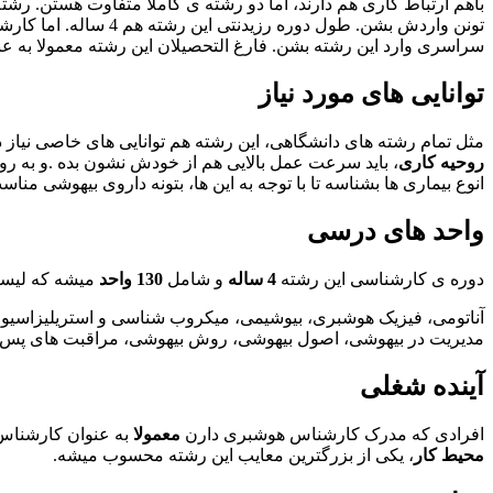
تونن واردش بشن. طول دوره رزیدنتی این رشته هم 4 ساله. اما کارشناسی
سراسری وارد این رشته بشن. فارغ التحصیلان این رشته معمولا به 
توانایی های مورد نیاز
مثل تمام رشته های دانشگاهی، این رشته هم توانایی های خاصی نیاز 
روحیه کاری
، باید سرعت عمل بالایی هم از خودش نشون بده .و به روش
انوع بیماری ها بشناسه تا با توجه به این ها، بتونه داروی بیهوشی مناس
واحد های درسی
دوره ی کارشناسی این رشته
4 ساله
و شامل
130
واحد
میشه که لیست
آناتومی، فیزیک هوشبری، بیوشیمی، میکروب شناسی و استریلیزاسیو
مدیریت در بیهوشی، اصول بیهوشی، روش بیهوشی، مراقبت های پس 
آینده شغلی
افرادی که مدرک کارشناس هوشبری دارن
معمولا
به عنوان کارشناس 
محیط کار
، یکی از بزرگترین معایب این رشته محسوب میشه.