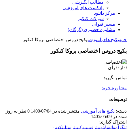
مطالب انگیزشی
پادکست های آموزشی
مرکز دانلود
سوالات کنکور
مسیر قبولی
مشاوره حضوری (گرگان)
خانه
پکیج های آموزشی
پکیج دروس اختصاصی بروکا کنکور
پکیج دروس اختصاصی بروکا کنکور
0
از 0 رأی
تماس بگیرید
مشاوره خرید
توضیحات
دسته:
پکیج های آموزشی
منتشر شده در 1400/07/04
0 نظر
به روز
شده در 1405/05/09
اشتراک گذاری:
تلگرام
واتساپ
توییتر
فیسبوک
پینترست
لینکدین