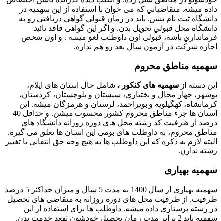
داده میشه. متقاضياني كه می خوان با استفاده از این سهميه در
دانشگاه ثبت نام بشن. بايد در زمان قبولي گواهي دريافتي رو به
دانشگاه محل قبولي تحويل بدن. و اگر این گواهی فاقد تائيد
فرمانداري باشه، قبولی اون داوطلب لغو ميشه . و اون شخص
اجازه شركت در آزمون سال بعد رو هم نداره.
سهمیه مناطق محروم
این دسته از
سهمیه های کنکور ،
شامل حال استان های ایلام،
بوشهر، چهار محال و بختیاری، سیستان و بلوچستان، کردستان،
کرمانشاه، کهگیلویه و بویراحمد، لرستان و هرمزگان میشه. این
استان ها جزء مناطق محروم کشور محسوب میشن. و حداقل 40
درصد از ظرفيت کد رشته محل های دوره روزانه دانشگاه های
مناطق محروم، به داوطلب های بومی این استان ها تعلق می گیره.
البته لازم به ذکره که این داوطلب ها به هیچ وجه حق انتقالی یا تغییر
رشته ندارن.
سهمیه بهیاری
سهمیه بهیاری از سال 1400 به مدت 5 سال و میزان حداکثر 5 درصد
ظرفیت. از ظرفیت محل های دوره روزانه به متقاضی های تحصیل
در رشته پرستاری داده میشه. داوطلب ها برای استفاده از این
سهمیه باید 2 برابر مدت زمان تحصیل خودشون تهعد خدمت بدن.