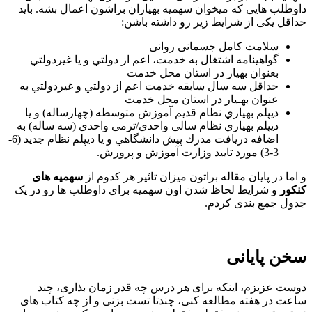
داوطلب هایی که میخوان سهمیه بهیاران براشون اعمال بشه. باید
حداقل یکی از شرایط زیر رو داشته باشن:
سلامت کامل جسمانی روانی
گواهينامه اشتغال به خدمت، اعم از دولتي و يا غيردولتي
بعنوان بهيار در استان محل خدمت
حداقل سه سال سابقه خدمت اعم از دولتي و غيردولتي به
عنوان بهـيار در استان محل خدمت
ديپلم بهياري نظام قديم آموزش متوسطه (چهارساله) و يا
ديپلم بهياري نظام سالی واحدی/ترمی واحدی (سه ساله) به
اضافه دريافت مدرك پيش دانشگاهي و یا دیپلم نظام جدید (6-
3-3) مورد تاييد وزارت آموزش و پرورش.
و اما در پایان مقاله براتون میزان تاثیر هر کدوم از
سهمیه های
کنکور
و شرایط لحاظ شدن اون سهمیه برای داوطلب ها رو در یک
جدول جمع بندی کردم.
سخن پایانی
دوست عزیزم، اینکه برای هر درس چه قدر زمان بذاری، چند
ساعت در هفته مطالعه کنی، چندتا تست بزنی و از چه کتاب های