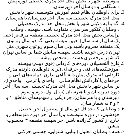
متوسطه، شهر یا بخش محل اخذ مدرک تحصیلی دوره پیش
دانشگاهی و دو سال آخر دبیرستان.
برای داوطلبان نظام قدیم آموزش متوسطه، شهر یا بخش
محل اخذ مدرک تحصیلی سه سال آخر دبیرستان یا هنرستان.
اگه بنا به دلایلی شهر یا بخش محل اخذ مدرک تحصیلی
داوطلبان کنکور سراسری متفاوت باشه، سهمیه داوطلب
براساس بخش محل اخذ مدرک تحصیلی منطقه مرفه‌تر (حتی
یک سال از سه سال) تعیین میشه. یعنی اگه دو سال رو توی
یک منطقه محروم باشید ولی سال سوم رو توی شهری مثل
تهران درس خونده باشید. سهمیه مناطق شما بر اساس تهران
که شهر مرفه تری هست، مشخص میشه.
فارغ التحصیلان دوره‌های کاردانی (فوق دیپلم) پیوسته
آموزشکده‌های فنی و حرفه‌ای (برای داوطلبان دارنده مدرک
کاردانی که مدرک پیش دانشگاهی ندارن. دیپلمه‌های فنی و
حرفه‌ای یا کاردانش نظام سالی – واحدی یا ترمی – واحدی))،
بر اساس شهر یا بخش محل اخذ مدرک تحصیلی سه سال آخر
دوره دبیرستان و یا هنرستان (سال اول، دوم و سوم
دبیرستان و یا هنرستان)، جزء یکی از سهمیه‌های مناطق ۱ و
۲ و ۳ به شمار میان.
داوطلبانی که حداقل دو سال از سه سال آخر تحصیل
خودشون، در دوره متوسطه و یا سال آخر دوره متوسطه رو
خارج از کشور گذرانده باشن. جز سهمیه منطقه ۳ محسوب
میشن.
همه داوطلبان معلول (بینایی، شنوایی، جسمی-حرکتی،