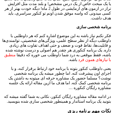
یا یک مبحث خاص از یک درس مشخص! و بلند مدت مثل افزایش
تراز در ازمون های ازمایشی در طول 2 ماه! دیگه خودت بهتر از هر
کسی میدونی که واسه موفق شدن اونم تو کنکور سراسری، باید
هدف داشت.
برنامه شخصی سازی
فکر نکنم نیاز باشه به این موضوع اشاره کنم که هر داوطلبی با
داوطلب دیگه از نظر سطح علمی، ویژگی‌های شخصیتی، توانمندی‌ها
و قابلیت‌ها، نقاط قوت و ضعف و حتی اهداف تفاوت های زیادی
داره. یک برنامه کنکوری هر چقدر هم اصولی و درست نوشته شده
باشه، فقط موقعی به درد شما داوطلب می خوره که
دقیقا
منطبق
با نیازهای همون فرد
باشه.
یعنی داوطلب کنکور بت
ونه با برنامه خود ارتباط برقرار کنه، و با
اجرای اون پیشرفت کنه. اما چطور میشه یک برنامه شخصی
نوشت؟ مسلما حضور یک مشاوره حرفه ای میتونه به داشتن یک
برنامه شخصی کمک کنه. اما هدف ما ازین مقاله ارائه یک جلسه
مشاوره رایگان کنکوره …
در ادامه مقاله مشاوره رایگان کنکور، نکاتی به شما گفته میشه که
بتونید یک برنامه استاندار و همینطور شخصی سازی شده بنویسید.
نکات مهم برنامه ریزی