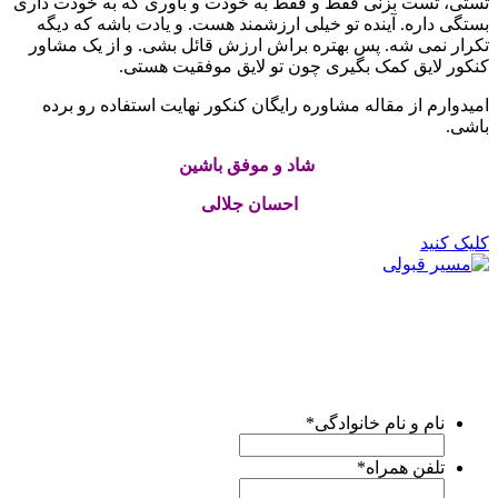
تستی، تست بزنی فقط و فقط به خودت و باوری که به خودت داری
بستگی داره. آینده تو خیلی ارزشمند هست. و یادت باشه که دیگه
تکرار نمی شه. پس بهتره براش ارزش قائل بشی. و از یک مشاور
کنکور لایق کمک بگیری چون تو لایق موفقیت هستی.
امیدوارم از مقاله مشاوره رایگان کنکور نهایت استفاده رو برده
باشی.
شاد و موفق باشین
احسان جلالی
کلیک کنید
برای کسب اطلاع از
خدمات مشاوره
تیم بروکا کنکور، لطفا
فرم
زیر
را پر کنید.
کارشناسان ما ظرف
24 ساعت آینده
با شما تماس میگیرند و
راهنماییتون میکنن.
نام و نام خانوادگی
*
تلفن همراه
*