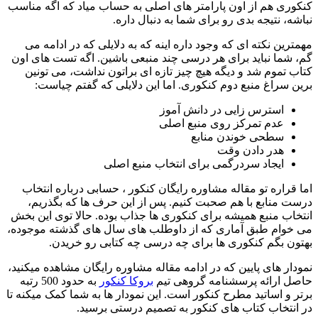
کنکوری هم از اون پارامتر های اصلی به حساب میاد که اگه مناسب
نباشه، نتیجه بدی رو برای شما به دنبال داره.
مهمترین نکته ای که وجود داره اینه که به دلایلی که در ادامه می
گم، شما نباید برای هر درسی چند منبعی باشین. اگه تست های اون
کتاب تموم شد و دیگه هیچ چیز تازه ای براتون نداشت، می تونین
برین سراغ منبع دوم کنکوری. اما این دلایلی که گفتم چیاست:
استرس زایی در دانش آموز
عدم تمرکز روی منبع اصلی
سطحی خوندن منابع
هدر دادن وقت
ایجاد سردرگمی برای انتخاب منبع اصلی
اما قراره تو مقاله مشاوره رایگان کنکور ، حسابی درباره انتخاب
درست منابع با هم صحبت کنیم. پس از این حرف ها که بگذریم،
انتخاب منبع همیشه برای کنکوری ها جذاب بوده. حالا توی این بخش
می خوام طبق آماری که از داوطلب های سال های گذشته موجوده،
بهتون بگم کنکوری ها برای چه درسی چه کتابی رو خریدن.
نمودار های پایین که در ادامه مقاله مشاوره رایگان مشاهده میکنید،
حاصل ارائه پرسشنامه گروهی تیم
بروکا کنکور
به حدود 500 رتبه
برتر و اساتید مطرح کنکور است. این نمودار ها به شما کمک میکنه تا
در انتخاب کتاب های کنکور به تصمیم درستی برسید.