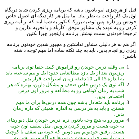
قبل از هرچیزی اینو یادتون باشه که برنامه ریزی کردن شاید درنگاه
اول یک کار راحت به نظر بیاد. اما مثل هر کار دیگه ای اصول خاص
خودش رو داره. پس توصیه بروکا کنکور به شما اینه که برنامه ریزی
کردن رو به عهده یک مشاور موفق، کاربلد و با تجربه بذارین و
ترجیحا خودتون سمت نوشتن برنامه و اینجور چیزا نکنین.
اگر هم به هر دلیلی مشاور نداشتین و مجبور شدین خودتون برنامه
ریزی رو انجام بدین، باید به چند نکته ساده اما مهم توجه داشته
باشین:
بی وقفه درس خوندن رو فراموش کنید. حتما توی برنامه
ریزیتون بعد از یک بازه مطالعاتی حدودا یک و نیم ساعته، باید
به اندازه 15 الی 20 دقیقه زمان استراحت قرار بدین.
اگه توی یک درس خاص ضعف و مشکل دارین، بهتره که هر
شب یه زمان کوتاهی رو به مطالعه و مرور اون درس
اختصاص بدین.
برنامه باید متعادل باشه چون همه درس‌ها برای ما مهم
هستن. و باید به هر درسی به اندازه اهمیتی که داره زمان
بدین.
مرور رو به هیچ وجه یادتون نره. درس خوندن مثل دیوارهای
یه خونه هست و مرور کردن دروس، مثل سقف اون خونه
هست. رفیق خودتونم می دونین که خونه بی سقف با کوچیک
ترین بارونی خراب میشه. درس ها هم اگه مرور نشن به