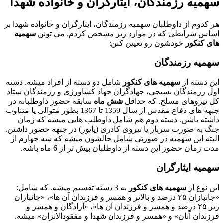
سهمیه رزمندگان، ایثارگران و خانواده شهدا
هر کدوم از داوطلبان سهمیه رزمندگان، ایثارگران و خانواده شهدا بر
اساس شرایطی که در موارد زیر مشخص کردم. می تونن
سهمیه
های کنکور
خودشون رو تعیین کنن:
سهمیه رزمندگان
این دسته از
سهمیه های کنکور
شامل دو دسته از افراد میشه. دسته
اول رزمندگان بسیجی، جهادگران جهاد كشاورزی و رزمندگان ستاد
كل نیروهای مسلح. که حداقل
شش ماه
سابقه حضور داوطلبانه در
جبهه های دفاع مقدس از سال 1359 تا 1367 بطور متوالی یا متناوب
داشته باشن. دسته دوم هم شامل داوطلب هایی میشه که زمان
جنگ به صورت سرباز یا نیروی کادری (پایور) در جبهه حضور داشتن.
البته این سهمیه در صورتی شامل حالشون میشه که سه چهارم از
مدت زمان حضور این دسته از داوطلبان بیش تر از 6 ماه باشه.
سهمیه ایثارگران
این نوع از
سهمیه های کنکور
به 3 دسته تقسیم میشه. که شامل:
«جانبازان ۲۵ درصد و بالاتر و همسر و فرزندان آن ها»، «جانبازان
زیر ۲۵ درصد و همسر و فرزندان آن ها»، «آزادگان و همسر و
فرزندان آنان» و «همسر و فرزندان شهدا و مفقودالاثران» میشه.