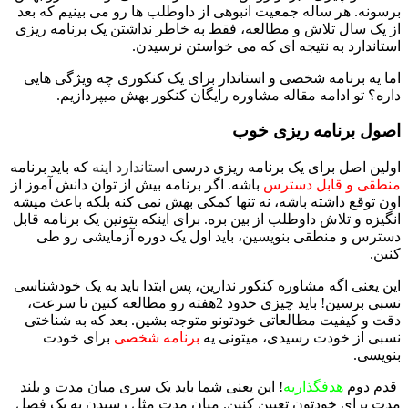
برسونه. هر ساله جمعیت انبوهی از داوطلب ها رو می بینیم که بعد
از یک سال تلاش و مطالعه، فقط به خاطر نداشتن یک برنامه ریزی
استاندارد به نتیجه ای که می خواستن نرسیدن.
اما یه برنامه شخصی و استاندار برای یک کنکوری چه ویژگی هایی
داره؟ تو ادامه مقاله مشاوره رایگان کنکور بهش میپردازیم.
اصول برنامه ریزی خوب
اولین اصل برای یک برنامه ریزی درسی
استاندارد اینه
ک
ه باید برنامه
منطقی و قابل دسترس
باشه. اگر برنامه بیش از توان دانش آموز از
اون توقع داشته باشه، نه تنها کمکی بهش نمی کنه بلکه باعث میشه
انگیزه و تلاش داوطلب از بین بره. برای اینکه بتونین یک برنامه قابل
دسترس و منطقی بنویسین، باید اول یک دوره آزمایشی رو طی
کنین.
این یعنی اگه مشاوره کنکور ندارین، پس ابتدا باید به یک خودشناسی
نسبی برسین! باید چیزی حدود 2هفته رو مطالعه کنین تا سرعت،
دقت و کیفیت مطالعاتی خودتونو متوجه بشین. بعد که به شناختی
نسبی از خودت رسیدی، میتونی یه
برنامه شخصی
برای خودت
بنویسی.
قدم دوم
هدفگذاریه
! این یعنی شما باید یک سری میان مدت و بلند
مدت برای خودتون تعیین کنین. میان مدت مثل رسیدن به یک فصل