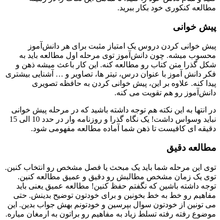
مطالعه کنکوری خود بکار ببرید.
پیش خوانی
پیش خوانی کردن دروس یک امتیاز مثبت برای هر دانش‌آموز
محسوب میشه. چون دانش‌آموز توی مرحله اول مطالعه باید به
شکل گذرا متن کتاب رو مطالعه کنه. این کار باعث میشه ذهن و
فکر دانش آموز با عنوان درس، تیتر ها، تصاویر و … آشنایی بیشتری
پیدا کنه. علاوه بر این، پیش خوانی کردن به حافظه تصویری
دانش‌آموز رو هم تقویت می کنه.
در انتها به این نکته هم توجه داشته باشید که در مرحله پیش خوانی
نباید وسواس داشت! یک نگاه گذرا و روزنامه وار در حدد 10 الی 15
دقیقه ای کافیست تا ذهن شما آماده مطالعه مفهومی شود.
مطالعه دقیق
توی این مرحله شما باید یک مبحث یا فصل مشخص رو انتخاب کنین.
توی یک زمان مشخص مطالبش رو دقیق و عمیق مطالعه کنین.
توجه داشته باشین که نگفتم حفظ کنین! مطالعه عمیق یعنی باید
مفاهیم رو خط به خط بخونین و برای خودتون توضیح بدینش. حتی
می تونین از خودتون سوال بپرسین و خودتونم بهش جواب بدین. این
موضوع رفته رفته تسلط زیاد به مفاهیم رو براتون به ارمغان میاره.