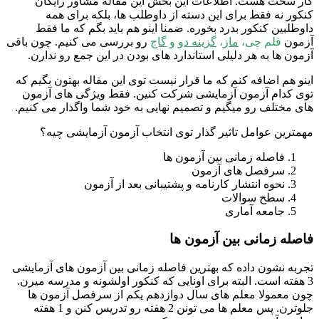
کار سخت هست. اطلاعات این بخش این مقاله مشاور رایگان
کنکور نه فقط برای این دسته از داوطلب ها، بلکه برای همه
داوطلبین کنکور بدرد بخوره. ضمنا اینو هم باید بگم که ما فقط
آزمون
قلم چی،
ماز
،
گزینه دو
و
گاج
رو بررسی می کنیم. چون باقی
آزمون ها به هر دلیلی استاندارد های بودن در این جمع رو ندارن.
اینو هم اضافه کنم که ما قرار نیست توی این مقاله بهتون بگیم که
توی کدام آزمون آزمایشی شرکت کنین. فقط ویژگی های آزمون
های مختلف رو میگیم و تصمیم نهایی به خود شما واگذار می کنیم.
مهمترین عوامل تاثیر گذار توی انتخاب آزمون آزمایشی چیه؟
فاصله زمانی بین آزمون ها
سرفصل های آزمون
نحوه انتشار کارنامه و پشتیبانی بعد از آزمون
سطح سوالات
جامعه آماری
فاصله زمانی بین آزمون ها
تجربه نشون داده که بهترین فاصله زمانی بین آزمون های آزمایشی
3 هفته است. البته برای اونایی که کنکور اولشونه و مدرسه میرن.
چون معمولا معلم های سال دوازدهم یکم از سرفصل آزمون ها
جلوترن. پس معلم ها می تونن 2 هفته رو تدریس کنن و 1 هفته