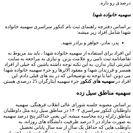
درصدی رو داره.
سهمیه خانواده شهدا
بر اساس دفترچه راهنمای ثبت نام کنکور سراسری سهمیه خانواده
شهدا شامل افراد زیر میشه:
پدر، مادر، خواهر و برادر شهید.
این افراد برای استفاده از سهمیه خانواده شهدا ، باید بند مربوط به
تقاضانامه ثبت نامی رو علامت بزنن. و نیازی به مراجعه به سایت
اینترنتی ایثار ندارن. به این نکته توجه داشته باشین که خیلی از افراد
همسر و فرزندان شهدا و مفقود الاثرها رو جزء سهمیه خانواده شهدا
می دونن. اما با توجه به توضیحاتی که در بند های قبلی دادم. این
افراد در
سهمیه های کنکور
جزء سهمیه ایثارگران 25 درصدی هستن.
سهمیه مناطق سیل زده
بر اساس مصوبه جلسه شورای عالی انقلاب فرهنگی. سهمیه
داوطلبان کنکور سراسری ۱۴۰۲ در مناطق سیل زده مثل داوطلبان
مناطق زلزله زده محاسبه میشه. این یعنی حداکثر پنج درصد سهمیه
به صورت مازاد در 5 درصد ظرفیت دانشگاه های روزانه، به
داوطلب هایی که حداقل یک سال از سه سال پایانی تحصیل
خودشونو در مناطق سیل زده. و آسیب دیده گذرانده باشن اختصاص