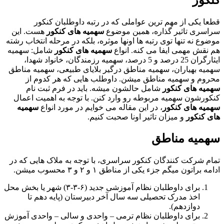
کنکور
قطعا یکی از مهم ترین عواملی که در رتبه داوطلبان کنکور
سراسری تاثیر گذاره، همین موضوع
سهمیه های کنکور
هست. این
موضوع نه تنها توی رتبه ها اونها موثره، بلکه در مرحله انتخاب رشته
هم نقش مهمی ایفا می کنه. انواع
سهمیه های کنکور
شامل: سهمیه
ایثارگران 25 درصد و 5 درصد، سهمیه رزمندگان، خانواد شهدا،
سهمیه بهیاران، سهمیه مناطق درگیر بلایای طبیعی، سهمیه مناطق
محروم و سهمیه مناطق میشن. داوطلب هایی که هر کدوم از
سهمیه های کنکور
شامل حالشون میشه. باید در فرم ثبت نام
کنکورشون سهمیه مربوطه رو وارد کنن. با توجه به اهمیت اعمال
سهمیه های کنکور
، در این مقاله می خوایم در مورد انواع
سهمیه
های کنکور
و میزان تاثیر اونا صحبت کنیم.
سهمیه مناطق
تمام شرکت کنندگان کنکور سراسری، با توجه به ملاک‌ هایی که در
ادامه براتون میگم جزء یکی از مناطق ۱ و ۲ و ۳ محسوب میشن.
برای داوطلبان نظام آموزشی جدید (۶-۳-۳) شهر یا بخش محل
اخذ مدرک تحصیلی سه سال آخر دبیرستان (پایه دهم تا
دوازدهم).
برای داوطلبان نظام ترمی – واحدی و سالی – واحدی آموزش