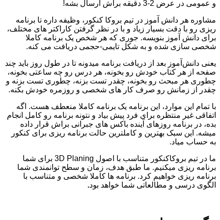
و عمومی در عرض 2-3 دقیقه براش ارسال بشه!
مشاوره هر دانش آموز در تیم بروکا کنکور، وظیفه داره تا برنامه
ریزی رو با دقت بسیار زیاد و با در نظر گرفتن کاراکتر های مختلف،
برای دانش آموز بنویسه. جوری که هر شخص یک برنامه کاملا
شخصی سازی شده و به شکل تایمی-حجمی دریافت می کنه.
یعنی دانش‌آموز بعد از دریافت برنامه می­دونه تا در طول روز باید چند
صفحه از هر کتاب خودش رو بخونه، هر درس رو چه ساعتی بخونه،
چطوری هر مبحث رو بخونه، چقدر تست بزنه، چطوری تست بزنه و
چقدر از زمانش رو صرف کار های شخصی و روزمره خودش بکنه.
با تمام این موارد، این برنامه یک برنامه کاملا منعطف هست. اگه
اتفاقی غیر منتظره برای فرد پیش بیاد و نتونه برنامه رو کامل انجام
بده، در برنامه روزهای آینده باکس های جبرانی براش قرار داده
میشه. این سبک بهترین و کامل­ترین حالت برنامه ریزی برای کنکور
به حساب میاد.
ما در تیم بروکاکنکور متناسب با اصول
3D Planing
برای شما
برنامه ریزی میکنیم. ما طبق هدف، زمان و سطح توانمندی شما
برنامه ریزی خواهیم کرد. برنامه ها کاملا شخصی و متناسب با
الگوی درسی و مطالعاتی شما خواهد بود
.