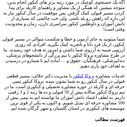
اگه یک جستجوی کوچیک در مورد رتبه برتر های کنکور انجام بدین،
متوجه میشین که همگی از یک مشاور و راهنمای کاربلد برای پیدا
کردن مسیر قبولی کمک گرفتن. پس موفقیت در سال کنکور نیاز به
این داره که راهش رو بلد باشی. ولی خب چالشی که بسیاری از
دانش آموزان و داوطلبین کنکور سراسری دارن، زمان و محدودیت
وقتی است!
شما میتونید به جای آزمون و خطا و شکست متوالی در مسیر قبولی
کنکور، از یک فرد دانا و باتجربه کمک بگیرید. افرادی که روزی
آرزویی شبیه به آرزوی شما داشتن و امروز به هدف خود رسیدند. ما
در طرح مشاوره بروکا کنکور با تیم بزرگی از دانشجوهای پزشکی،
دندانپزشکی، فرهنگیان، حقوق و … آماده ایم تا شمارو در درسیدن
به اهداف خود یاری دهیم.
خدمات مشاوره
بروکا کنکور
با مدیریت دکتر جلالی، مسیر قطعی
قبولی در سال کنکور رو به شما نشون میده. بروکا کنکور تیمی
حرفه ای و کاربلد در حوزه مشاوره تحصیلی و کنکوری است. ما در
تیم بروکا کنکور سالانه بیش از 50 قبولی و ده ها رتبه 2 و 3 رقمی
داریم. به لطف اعتماد دانش آموزان ما توانسته ایم به تیمی بیش از
100 مشاوره حرفه ای تبدیل شویم. و اکنون به یکی از قوی ترین
موسسه های کنکوری در استان گلستان و شهر گرگان شده ایم.
فهرست مطالب