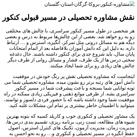
نقش مشاوره تحصیلی در مسیر قبولی کنکور
هر شخصی در طول مسیر کنکور سراسری، با چالش های مختلفی
رو به رو خواهد شد. بعضی از این چالش‌ها مربوط به درس و بعضی
دیگه هم به مسائل درونی مثل تمرکز، انگیزه، استرس و … ارتباط
داره. به دلیل این که دانش آموزان بلافاصله بعد از اتمام امتحانات
پایان سال، باید شروع جدی برای کنکور داشته باشند. حال دغدغه
سختی درس ها از یک طرف، فشار و مسائل روانی از طرف دیگر
چالش های زیادی رو برای شما ایجاد میکنند.
اینجاست که مشاوره تحصیلی نقش پر رنگ خودش در موفقیت
دانش آموز های رتبه برتر رو نشون میده. مشاوره تحصیلی شما می
تونه توانایی شما بسنجه و باعث پیشرفت شما در مسیر کنکور
سراسری بشه. از طرفی موانع ذهنی و فیزیکی زیادی ممکنه در راه
موفقیت شما وجود داشته باشه که با حضور فردی دلسوز و توانمند،
میتوانید با اطمینان خاطر بیشتری بر تمام این مشکلات غلبه کنید.
یک مشاور تحصیلی و کنکوری خوب و کاربلد کسیه که بتونه بهترین
شیوه ‌های مطالعه، تست ‌زنی، برنامه‌ ریزی، تقسیم ‌بندی درس ‌ها،
مدیریت زمان، مدیریت آزمون، تکنیک های کنترل استرس، اصول
حفظ انگیزه در مسیر تحصیلی و کنکوری و… رو به نحو احسن به