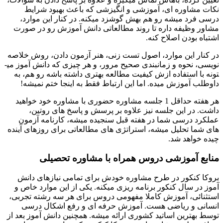
نکات مشاوره ای، آموزشی و انگیزشی که باعث بهبود شرایط
درسی فرد میشه رو هم بهش گوشزد میکنه. در کنار این موارد،
مشاور وظیفه داره تا روند مطالعاتی دانش آموزش رو در صورت
اشتباه بودن اصلاح کنه.
در کنار این موارد، اصول تست زنی، هنر آزمون دادن، روش خلاصه
نویسی، نحوه و زمان­بندی صحیح مرور، و هر چیزی که دانش آموز می­
تونه با استفاده ازش کیفیت مطالعه بهتری داشته باشه رو هم، به
داوطلب آموزش میده. اما این ارتباط فقط به اینجا ختم نمیشه!
هر هفته حداقل 1 جلسه مشاوره حضوری با مشاوره خود خواهید
داشت. در این جلسه نیز علاوه بر پرسش و پاسخ های روتین،
عملکرد درسی شما در هفته قبل سنجیده میشه، کارنامه آزمون
های شما تحلیل میشه، استراتژی های مطالعاتی برای روزهای آینده
چیده خواهد شد.
منابع آموزشی دروس همراه با مشاوره تحصیلی
بروکا کنکور در طرح مشاوره خودش برای تمامی نیازهای دانش
آموز در سال کنکور برنامه ریزی میکنه. یکی از این موارد خاص و
استثنائی، آموزش کاملا مفهومی دروس برای هر سه رشته تجربی،
انسانی و ریاضی هست. آموزش حرفه ­ای و رفع اشکال درسی
توسط بهترین اساتید کشوری ارائه میشه. همچنین دانش آموز بعد از