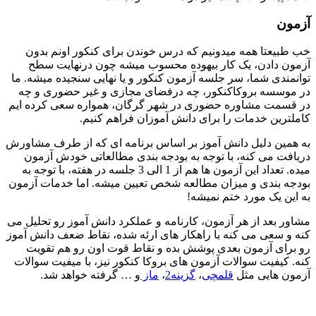
آزمون
خب طبیعتا همه میدونیم که درس خوندن برای کنکور اونم بدون
آزمون دادن، یک کار بیهوده محسوب میشه چون درنهایت سطح
توانمندی شما، سر جلسه آزمون کنکور و یا نهایی سنجیده میشه. ما
در موسسه بروکاکنکور، چه درفضای مجازی و غیر حضوری و چه
در قسمت مشاوره حضوری در شهر گرگان، همواره سعی کرده ­ایم
کامل­ترین خدمات را برای دانش آموزان فراهم کنیم.
به همین دلیل دانش آموز بر اساس برنامه ای که از طرف مشاورش
دریافت می کنه، با توجه به بودجه بندی مطالعاتی خودش آزمون
میده. تعداد این آزمون ها هم از 1 الی 3 جلسه در هفته، با توجه به
بودجه بندی و میزان مطالعه شخص تعیین میشه. اما خدمات آزمون
به این یک مورد ختم نمیشه!
مشاور بعد از هر آزمون، کارنامه و عملکرد دانش آموز رو تحلیل می
کنه و سعی می کنه با راهکار های ارئه شده، نقاط ضعف دانش آموز
رو برای آزمون بعدی پوشش بده و نقاط قوت اون رو هم تقویت
کنه. کیفیت سوالات آزمون های بروکا کنکور نیز، با میفیت سوالات
آزمون هایی مثل
قلمچی
،
گزینه2
،
ماز
و … گرفته خواهد شد.
برای کسب اطلاع از
خدمات مشاوره
تیم بروکا کنکور، لطفا
فرم
زیر
را پر کنید.