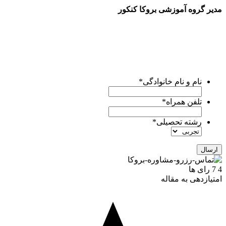
مدیر گروه آموزشی بروکا کنکور
برای کسب اطلاع از
خدمات مشاوره
تیم بروکا کنکور، لطفا
فرم
زیر
را پر کنید.
کارشناسان ما ظرف
24 ساعت آینده
با شما تماس میگیرند و
راهنماییتون میکنن.
نام و نام خانوادگی
*
تلفن همراه
*
رشته تحصیلی
*
4
7
رای ها
امتیازدهی به مقاله