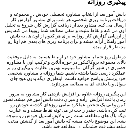
پیگیری روزانه
دانش آموز بعد از انتخاب مشاوره تحصیلی خودش در مجموعه و
دریافت برنامه ریزی شخصی، هر شب برای مشاور گزارش کار
ارسال می کنه. مشاور بعد از دریافت گزارش کار، شروع به تحلیل
اون می کنه و نقاط مثبت و منفی مطالعه شما روپیدا می کنه. پس
از ارزیابی گزارش کار روزانه، برای هر کدوم از اون ها، به دانش
آموز راهکار ارائه میشه و برای برنامه ریزی های بعدی هم اونا رو
مد نظر قرار میده.
درطول روز شما با مشاور خود در ارتباط هستید. به دلیل موفقیت
بالای مجموعه بروکاکنکور در حوزه آنلاین و ترکیب اون با مشاوره
حضوری در شهر گرگان، ما میتونیم بهترین نظارت و پیگیری رو بر
عملکرد درسی شما داشته باشیم. شما روزانه با مشاوره شخصی
خود پرسش و پاسخ خواهید داشت. اینطوری دیگه بدون هیچ جای
سوال و یا دغدغه ­ای به مطالعه می­پردازید.
این پیگیری روزانه علاوه بر افزایش بازدهی کار مشاور، به مرور
زمان باعث افزایش اراده و میزان دقت دانش آموز هم میشه. تصور
کنین وقتی یک شخص عملکرد تمامی روزهای گذشته خودش رو
ثبت کرده باشه، چقدر راحت تر می تونه نقاط ضعف و به عبارت
دیگه باگ های مطالعه، تست زنی و لایف استایل خودش رو متوجه
بشه. این موضوع باعث میشه که دانش آموز بعد از گذشتن مدتی،
شاهد پیشرفت چشمگیر در مطالعه خود باشد.