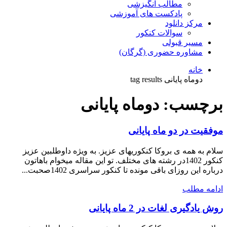
مطالب انگیزشی
پادکست های آموزشی
مرکز دانلود
سوالات کنکور
مسیر قبولی
مشاوره حضوری (گرگان)
خانه
دوماه پایانی tag results
برچسب:
دوماه پایانی
موفقیت در دو ماه پایانی
سلام به همه ­ی بروکا کنکوری­های عزیز. به ویژه داوطلبین عزیز
کنکور 1402در رشته های مختلف. تو این مقاله میخوام باهاتون
درباره این روزای باقی مونده تا کنکور سراسری 1402صحبت...
ادامه مطلب
روش یادگیری لغات در 2 ماه پایانی