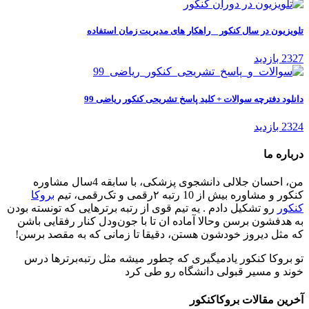
تلویزیون در سال کنکور _ راهکار های مدیریت زمان استفاده
2327 بازدید
دانلود دفترچه سوالات + کلید پاسخ تشریحی کنکور ریاضی 99
2324 بازدید
درباره ما
من، احسان جلالی دانشجوی پزشکی، با سابقه 4سال مشاوره
کنکور و مشاوره بیش از 10 رتبه ۲رقمی و تک‌رقمی، تیم
بروکا
کنکور
رو تشکیل دادم . یه تیم قوی از رتبه برترهایی که تونسته بودن
به هدفشون برسن وحالا آماده ان تا با جون‌ودل کنار رفقایی باشن
که مثل دیروز خودشون هستن، دقیقا تا زمانی که به مقصد برسن!
تو بروکا کنکور یادمیگیری که چطور میشه مثل رتبه‌برترها درس
خوند و مسیر قبولی دانشگاه رو طی کرد
آخرین مقالات بروکاکنکور