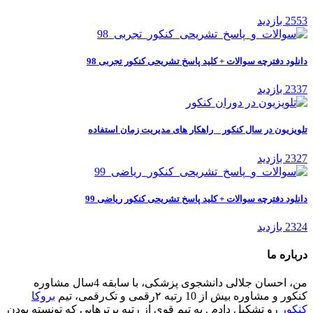
2553 بازدید
دانلود دفترچه سوالات + کلید پاسخ تشریحی کنکور تجربی 98
2337 بازدید
تلویزیون در سال کنکور _ راهکار های مدیریت زمان استفاده
2327 بازدید
دانلود دفترچه سوالات + کلید پاسخ تشریحی کنکور ریاضی 99
2324 بازدید
درباره ما
من، احسان جلالی دانشجوی پزشکی، با سابقه 4سال مشاوره
کنکور و مشاوره بیش از 10 رتبه ۲رقمی و تک‌رقمی، تیم
بروکا
کنکور
رو تشکیل دادم . یه تیم قوی از رتبه برترهایی که تونسته بودن