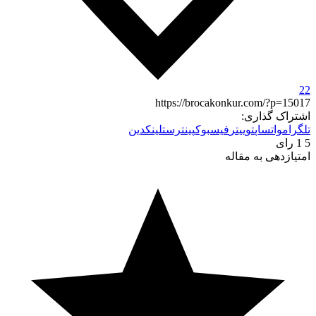
22
https://brocakonkur.com/?p=15017
اشتراک گذاری:
تلگرام
واتساپ
توییتر
فیسبوک
پینترست
لینکدین
5
1
رای
امتیازدهی به مقاله