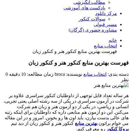
مطالب انگیزشی
پادکست های آموزشی
مرکز دانلود
سوالات کنکور
مسیر قبولی
مشاوره حضوری (گرگان)
خانه
انتخاب منابع
فهرست بهترین منابع کنکور هنر و کنکور زبان
فهرست بهترین منابع کنکور هنر و کنکور زبان
دسته بندی:
انتخاب منابع
نویسنده: broca
زمان مطالعه: 10 دقیقه
0
نظر
هر ساله تعداد قابل توجهی از داوطلبان کنکور سراسری علاوه بر
شرکت در آزمون سراسری در يکی از سه رشته اصلی یعنی تجربی،
انسانی و ریاضی، در یکی از دو آزمون هنر و زبان هم شرکت
می‌کنن. این دو آزمون هم منابعی داره که داوطلبان برای اینکه رتبه
های عالی بدست بیارن، باید اون ها رو بخونن. امروز و در این مقاله
می‌ خوام براتون
بهترین منابع
کنکور هنر و کنکور زبان از دید تیم
بروکا کنکور
رو معرفی کنم.