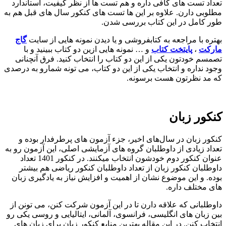
تعداد تست های کافی داره و هم تست ها از نظر کیفیت، استاندارد
مطلوبی دارن. علاوه بر این ها تست های کنکور سال های قبل هم به
طور کامل در این کتاب بررسی شدن.
بهتره با مراجعه به کتابفروشی و یا دیدن نمونه هایی از سایت
گاج
مارکت
،
پایتخت کتاب
و … نمونه هایی ازین دو کتاب ببینید و با
تصمسم خودتون یکی از این دو کتاب را انتخاب کنید. فرق آنچنانی
وجود نداره و انتخاب یکی از این دو کتاب، می تونه شمارو به درصدی
که مد نظرتون هست برسونه.
کنکور زبان
کنکور زبان در سال‌های اخیر، جزء آزمون ‌های پرطرفدار بوده و
تعداد زیادی از داوطلبان گروه‌ های آزمایشی اصلی، این آزمون رو به‌
عنوان کنکور دوم خودشون انتخاب میکنند. در کنکور 1401 تعداد
داوطلبان کنکور زبان از تعداد داوطلبان کنکور ریاضی هم بیشتر
بوده. و این موضوع نشان از اهمیت و افزایش نیاز به یادگیری زبان
های مختلف داره.
داوطلبانی که علاقه دارن تا در این آزمون شرکت کنن، می تونن از
بین زبان ‌های انگلیسی، فرانسوی، آلمانی، ایتالیایی و روسی یکی رو
انتخاب کنن. در این مقاله بهترین منابع کنکور زبان برای زبان های